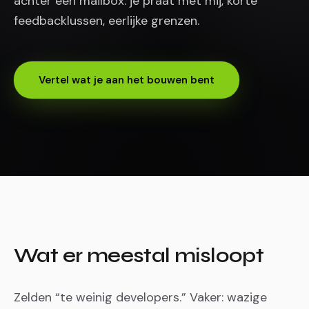
achter een mailbox: je praat met mij, korte
feedbacklussen, eerlijke grenzen.
Vertel wat je aan het bouwen bent
Wat er meestal misloopt
Zelden “te weinig developers.” Vaker: wazige