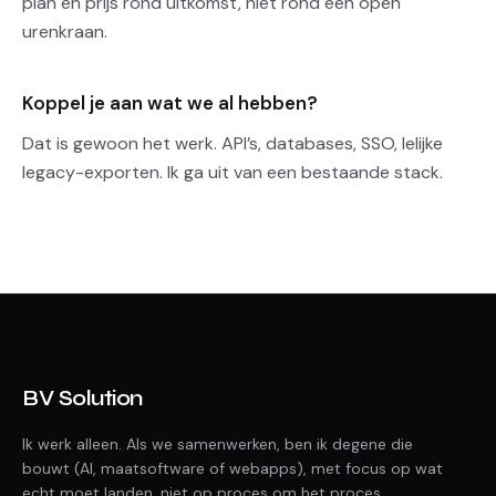
plan en prijs rond uitkomst, niet rond een open
urenkraan.
Koppel je aan wat we al hebben?
Dat is gewoon het werk. API’s, databases, SSO, lelijke
legacy-exporten. Ik ga uit van een bestaande stack.
BV Solution
Ik werk alleen. Als we samenwerken, ben ik degene die
bouwt (AI, maatsoftware of webapps), met focus op wat
echt moet landen, niet op proces om het proces.